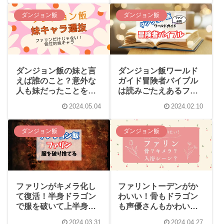
ダンジョン飯
ダンジョン飯
ダンジョン飯の妹と言
ダンジョン飯ワールド
えば誰のこと？意外な
ガイド冒険者バイブル
人も妹だったことを知
は読みごたえあるファ
ってもらいたい
ン必読の設定資料集！
2024.05.04
2024.02.10
ダンジョン飯
ダンジョン飯
ファリンがキメラ化し
ファリントーデンがか
て復活！半身ドラゴン
わいい！骨もドラゴン
で服を破いて上半身が
も声優さんもかわいい
露わに…
上に入浴シーンもあ
2024.03.31
2024.04.27