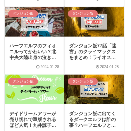
る？
ダンジョン飯
ダンジョン飯
ハーフエルフのフィオ
ダンジョン飯77話「迷
ニルってかわいい？北
宮」のクライマックス
中央大陸出身の泣き虫
をまとめ！ライオスの
魔術師
存在感
2024.01.28
2024.01.28
ダンジョン飯
ダンジョン飯
デイドリームアワーが
ダンジョン飯に出てく
売り切れで重版される
るダークエルフは誰の
ほど人気！九井諒子先
事？ハーフエルフとの